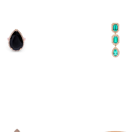
BOUCLE D’OREILLE MIL
MILA POIRE 10 CARATS
TRILOGY
€
3,795
€
2,900
D’OREILLE MILA SPRING
CHEVALIÈRE MILA 
PEAR EMERAUDE