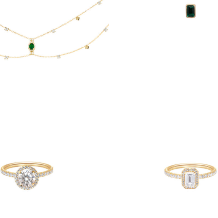
€
3,700
€
2,500
€
990
TAIRE MILA BRILLANT
SOLITAIRE MILA ÉM
,900
–
€
4,570
€
3,900
–
€
4,