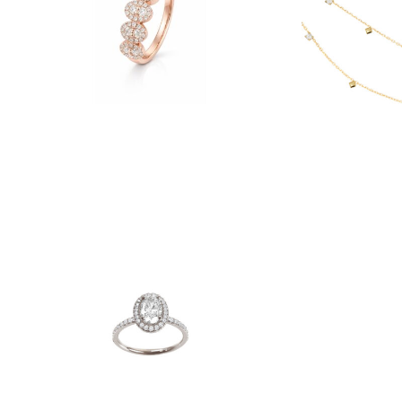
€
2,700
SOLITAIRE MILA OVALE
SOLI
€
3,900
–
€
4,570
€
3