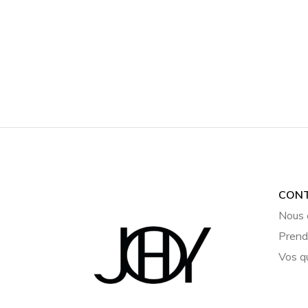
CON
Nous 
Prend
Vos q