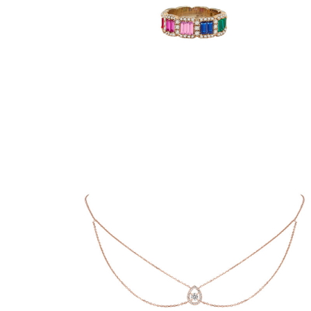
90
€
3,000
–
€
5,145
T BLEU
CHOKER MILA NEW
€
1,665