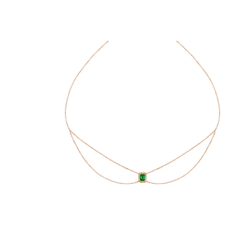
I GOLD
CHOKER MILA SPRING
€
2,090