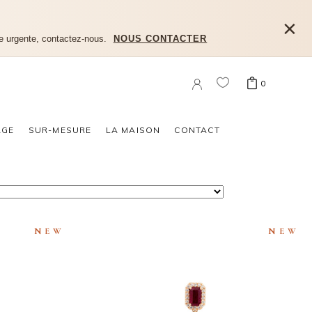
×
e urgente, contactez-nous.
NOUS CONTACTER
0
n produit dans le panier.
AGE
SUR-MESURE
LA MAISON
CONTACT
NEW
NEW
BOUCLE D’OREILLE MILA RUBIS
ERAUDE
TRILOGY