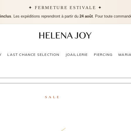
✦ FERMETURE ESTIVALE ✦
 inclus
. Les expéditions reprendront à partir du
24 août
. Pour toute command
Aucu
Y
LAST CHANCE SELECTION
JOAILLERIE
PIERCING
MARI
SALE
R MILA SPRING TIARA
PUCE D’OREILLE EM