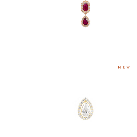
€
2,900
NEW
ERAUDE
PUCE D’OREILLE MILA PEAR
570
€
1,840