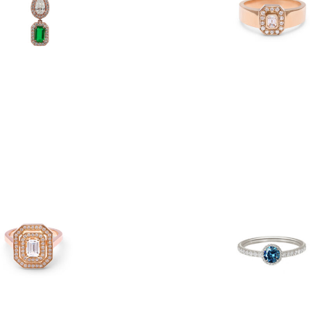
€
2,800
€
1,9
€
2,680
AGUE ART DECO
BAGUE MILA DIAMAN
€
6,950
€
2,770