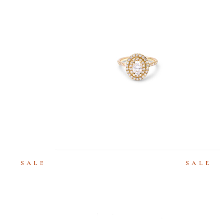
A SPRING
SOLITAIRE MILA DOUBLE OVALE
€
5,180
SALE
SALE
MINI
BAGUE MILA RAINBOW