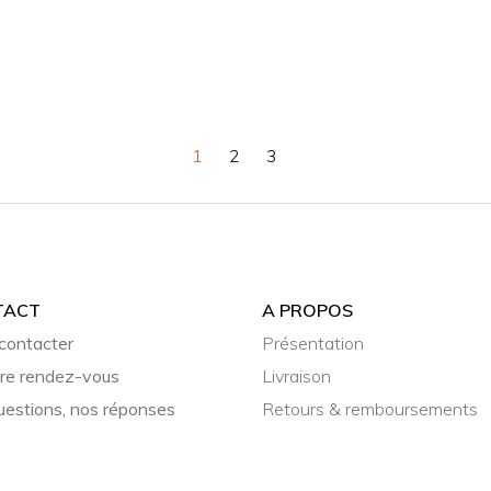
1
2
3
TACT
A PROPOS
contacter
Présentation
re rendez-vous
Livraison
uestions, nos réponses
Retours & remboursements