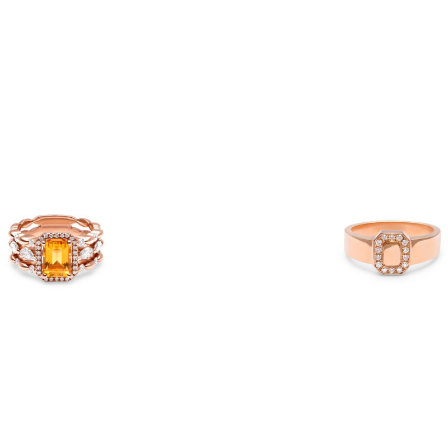
AMANDA NUDE TRIPTIK
CHEVALIÈRE MILA MIN
GOLDEN
€
2,250
€
6,920