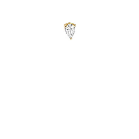
PUCE D’OREILLE JUST JOY DIAMANT POIRE
€
830
–
€
1,010