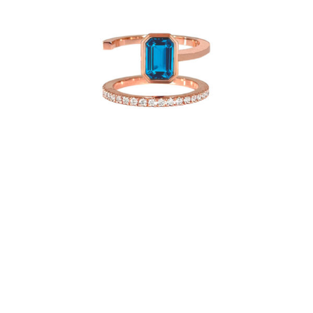
BAGUE BELLA S BLUE BEZEL
€
3,940
€
1,200