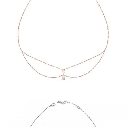
CHOKER JUST JOY DUO DIAMOND
€
3,360
–
€
3,780