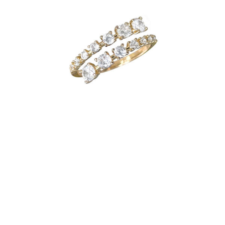
BAGUE PERLA ENDLESS
€
3,210