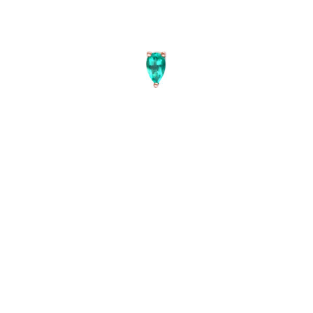
PUCE D’OREILLE JUST JOY SPRING
€
990
–
€
1,070