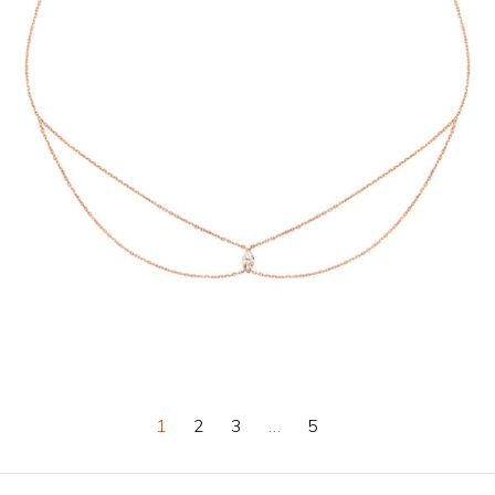
CHOKER JUST JOY MARQUISE
€
3,590
1
2
3
…
5