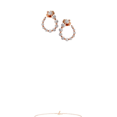
BOUCLES D’OREILLE JUST JOY PERLA TWIST
€
4,280