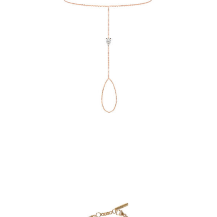
BRACELET DE MAIN JUST JOY
€
2,970