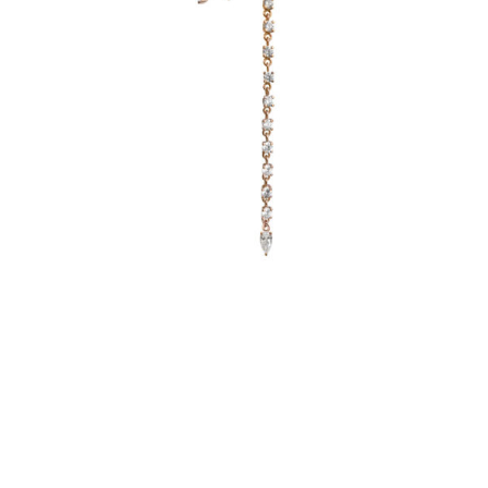
BOUCLE D’OREILLE JUST JOY ECLAT
€
3,610
–
€
4,760