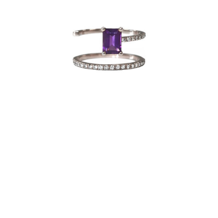
BAGUE BELLA S PURPLE
€
3,980