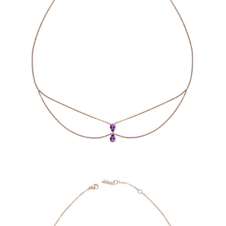
CHOKER JUST JOY DUO PURPLE
€
1,190