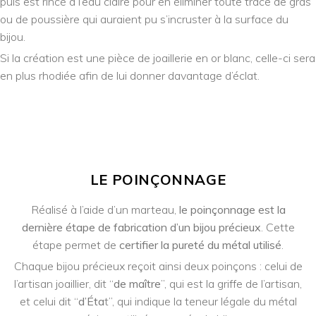
puis est rincé à l’eau claire pour en éliminer toute trace de gras
ou de poussière qui auraient pu s’incruster à la surface du
bijou.
Si la création est une pièce de joaillerie en or blanc, celle-ci sera
en plus rhodiée afin de lui donner davantage d’éclat.
LE POINÇONNAGE
Réalisé à l’aide d’un marteau,
le poinçonnage est la
dernière étape de fabrication d’un bijou précieux
. Cette
étape permet de
certifier la pureté du métal utilisé
.
Chaque bijou précieux reçoit ainsi deux poinçons : celui de
l’artisan joaillier, dit “
de maître
”, qui est la griffe de l’artisan,
et celui dit “
d’Éta
t”, qui indique la teneur légale du métal