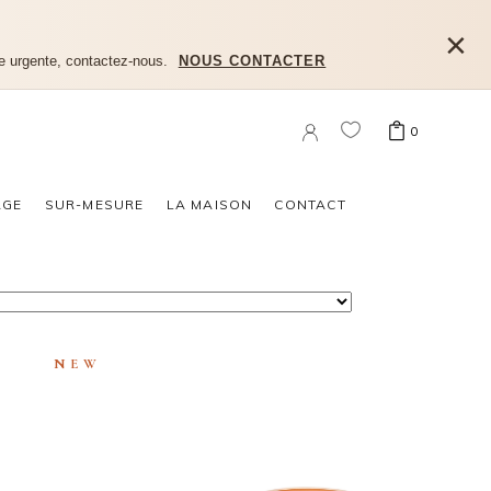
×
e urgente, contactez-nous.
NOUS CONTACTER
0
n produit dans le panier.
AGE
SUR-MESURE
LA MAISON
CONTACT
NEW
RA
CHEVALIÈRE MILA MINI GOLD