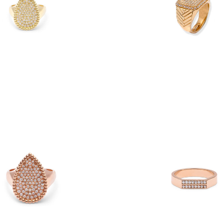
€
3,520
€
3,540
–
€
4,
IÈRE PEAR PAVAGE GM
CHEVALIÈRE IRIS
€
4,180
€
1,230