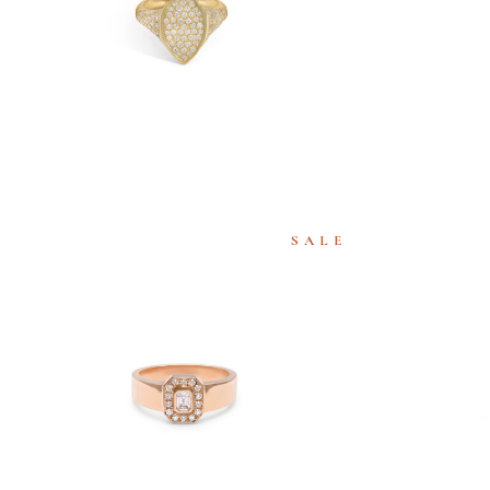
€
3,890
SALE
CHEVALIÈRE MILA MINI
CHEVAL
€
2,800
€
1,990