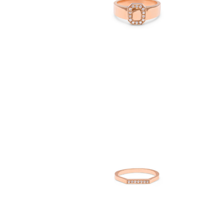
400
€
2,250
 GM
CHEVALIÈRE IRIS PM
€
740