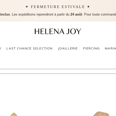
✦ FERMETURE ESTIVALE ✦
 inclus
. Les expéditions reprendront à partir du
24 août
. Pour toute command
Aucu
Y
LAST CHANCE SELECTION
JOAILLERIE
PIERCING
MARI
IÈRE PEAR PAVAGE PM
CHEVALIÈRE SHI