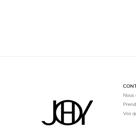
CON
Nous 
Prend
Vos q