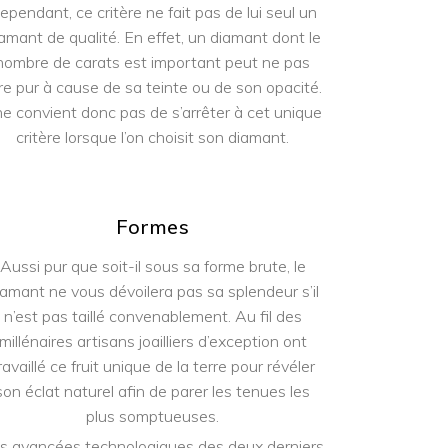
ependant, ce critère ne fait pas de lui seul un
amant de qualité. En effet, un diamant dont le
nombre de carats est important peut ne pas
re pur à cause de sa teinte ou de son opacité.
 ne convient donc pas de s’arrêter à cet unique
critère lorsque l’on choisit son diamant.
Formes
Aussi pur que soit-il sous sa forme brute, le
iamant ne vous dévoilera pas sa splendeur s’il
n’est pas taillé convenablement. Au fil des
millénaires artisans joailliers d’exception ont
ravaillé ce fruit unique de la terre pour révéler
son éclat naturel afin de parer les tenues les
plus somptueuses.
s avancées technologiques des deux derniers