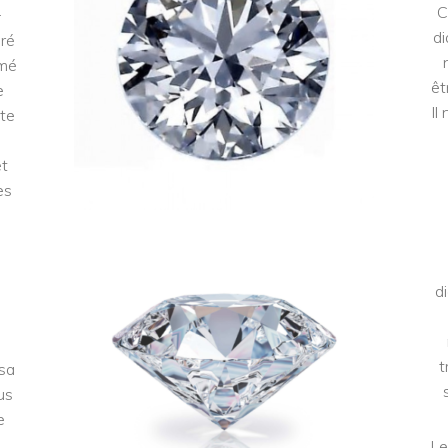
.
C
di
éré
mmé
êt
e
Il
tte
et
es
d
t
 sa
us
e
Le