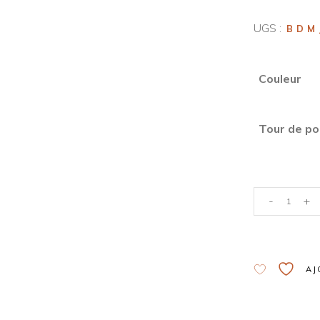
UGS :
BDM
Couleur
Tour de po
-
+
Alternative:
AJ