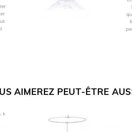
rer
ter
qu
lus
f
a.
pe
US AIMEREZ PEUT-ÊTRE AUS
LE