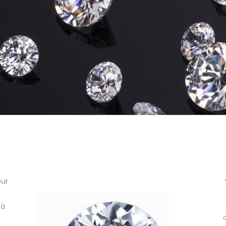
our
 à