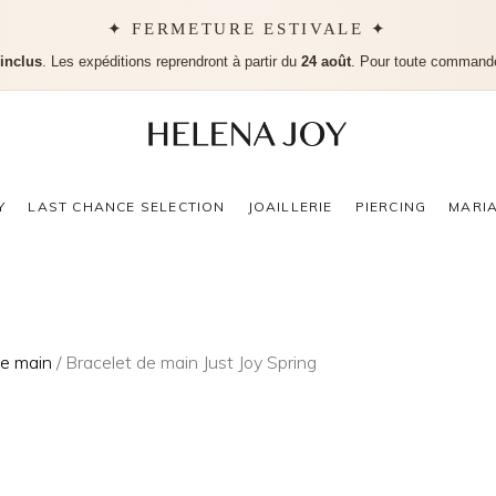
✦ FERMETURE ESTIVALE ✦
 inclus
. Les expéditions reprendront à partir du
24 août
. Pour toute command
Aucu
Y
LAST CHANCE SELECTION
JOAILLERIE
PIERCING
MARI
de main
/ Bracelet de main Just Joy Spring