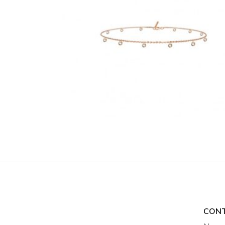
BRACELET DE CHEVILLE
ROSA
€
1,300
€
890
CON