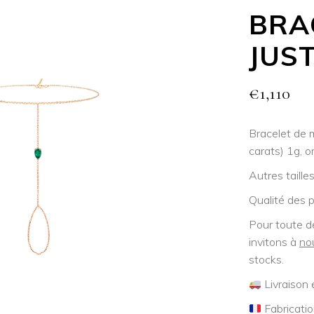
BRA
JUST
€
1,110
Bracelet de 
carats) 1g, o
Autres taille
Qualité des p
Pour toute d
invitons à
no
stocks.
Livraison 
Fabricatio