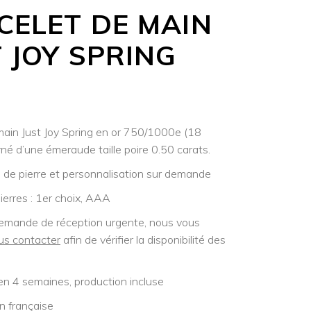
CELET DE MAIN
 JOY SPRING
main Just Joy Spring en or 750/1000e (18
rné d’une émeraude taille poire 0.50 carats.
s de pierre et personnalisation sur demande
ierres : 1er choix, AAA
emande de réception urgente, nous vous
us contacter
afin de vérifier la disponibilité des
en 4 semaines, production incluse
n française