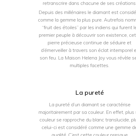
retranscrire dans chacune de ses créations
Depuis des millénaires le diamant est consid
comme la gemme la plus pure. Autrefois no
“fruit des étoiles” par les indiens qui furent l
premier peuple à découvrir son existence, ce
pierre précieuse continue de séduire et
d’émerveiller à travers son éclat intemporel 
son feu. La Maison Helena Joy vous révèle s
multiples facettes.
La pureté
La pureté d’un diamant se caractérise
majoritairement par sa couleur. En effet, plus
couleur se rapproche du blanc translucide, pl
celui-ci est considéré comme une gemme d
qualité. C’est cette couleur presque