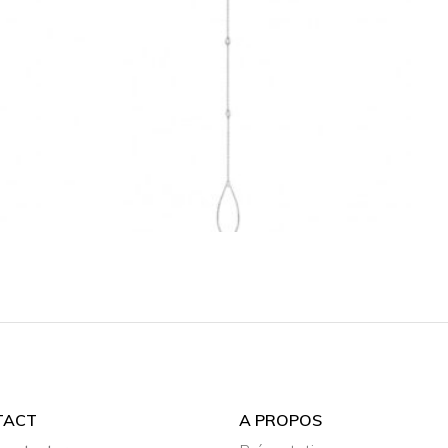
BRACELET DE MAIN
TOSCANE CLASSIC
€
1,460
TACT
A PROPOS