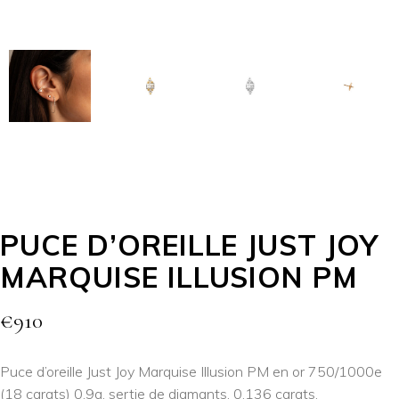
PUCE D’OREILLE JUST JOY
MARQUISE ILLUSION PM
€
910
Puce d’oreille Just Joy Marquise Illusion PM en or 750/1000e
(18 carats) 0.9g, sertie de diamants, 0.136 carats.