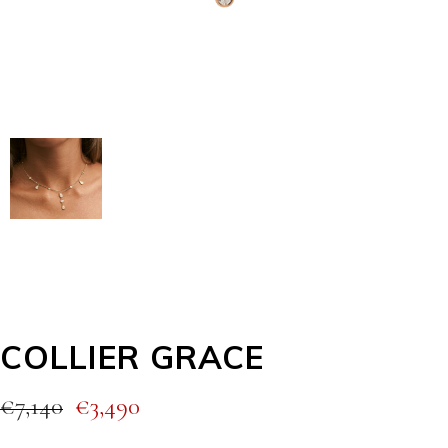
COLLIER GRACE
€
7,140
€
3,490