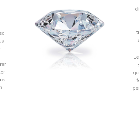
d
t
 sa
us
e
Le
rer
ter
qu
lus
f
a.
pe