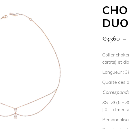
CHO
DUO
€
3,360
–
Collier chok
carats) et di
Longueur : 3
Qualité des 
Correspondan
XS : 36,5 – 
| XL : dimens
Personnalisa