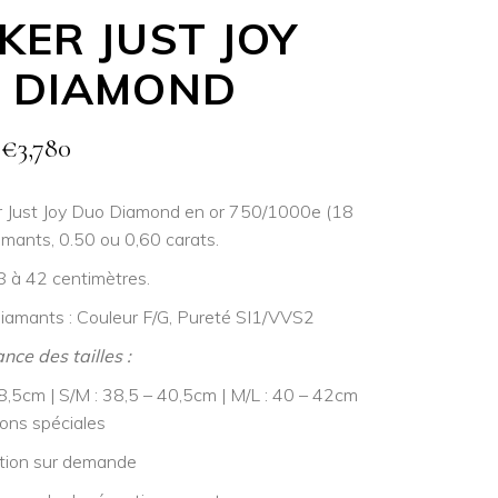
KER JUST JOY
 DIAMOND
€
3,780
er Just Joy Duo Diamond en or 750/1000e (18
amants, 0.50 ou 0,60 carats.
8 à 42 centimètres.
diamants : Couleur F/G, Pureté SI1/VVS2
ce des tailles :
38,5cm | S/M : 38,5 – 40,5cm | M/L : 40 – 42cm
ions spéciales
tion sur demande