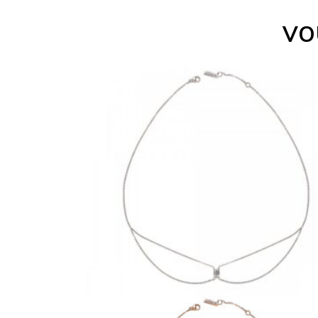
VO
CHOKER JUST JOY
EMERAUDE
€
2,090