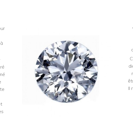
our
 à
.
C
di
éré
mmé
êt
e
Il
tte
et
es