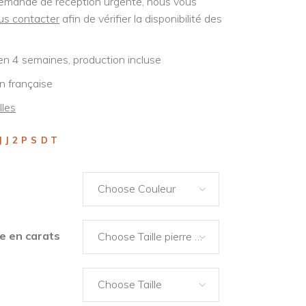
emande de réception urgente, nous vous
us contacter
afin de vérifier la disponibilité des
en 4 semaines, production incluse
n française
lles
JJ2PSDT
Choose Couleur
re en carats
Choose Taille pierre en carats
Choose Taille