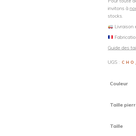
Pour toute d
invitons à
no
stocks.
Livraison 
Fabricatio
Guide des tai
UGS :
CHO
Couleur
Taille pier
Taille