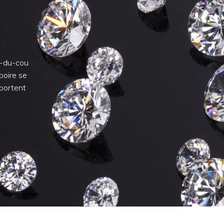
as-du-cou
poire se
pportent