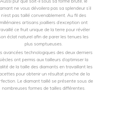
Aussi pur que soit-il sous sa forme brute, le
iamant ne vous dévoilera pas sa splendeur s’il
n’est pas taillé convenablement. Au fil des
millénaires artisans joailliers d’exception ont
ravaillé ce fruit unique de la terre pour révéler
son éclat naturel afin de parer les tenues les
plus somptueuses.
s avancées technologiques des deux derniers
siècles ont permis aux tailleurs d’optimiser la
alité de la taille des diamants en travaillant les
acettes pour obtenir un résultat proche de la
rfection. Le diamant taillé se présente sous de
nombreuses formes de tailles différentes.