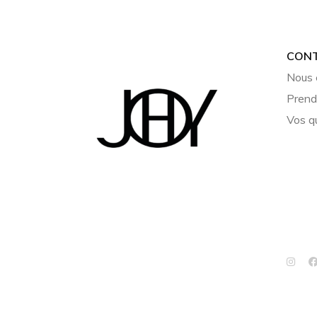
CON
Nous 
Prend
Vos q