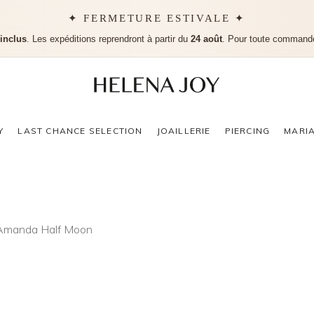
✦ FERMETURE ESTIVALE ✦
 inclus
. Les expéditions reprendront à partir du
24 août
. Pour toute command
Aucu
Y
LAST CHANCE SELECTION
JOAILLERIE
PIERCING
MARI
e Amanda Half Moon