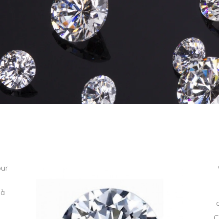
our
 à
.
C