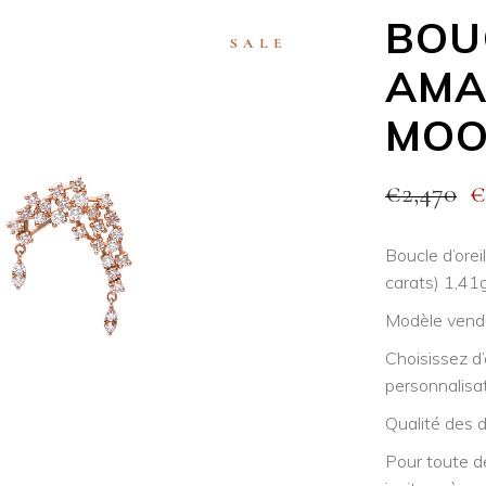
BOU
SALE
AMA
MO
€
2,470
€
Boucle d’ore
carats) 1,41g
Modèle vendu
Choisissez d
personnalisa
Qualité des 
Pour toute d