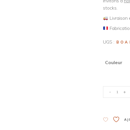
invitons à
no
stocks.
Livraison 
Fabricatio
UGS :
BOA
Couleur
-
+
Alternative:
AJ