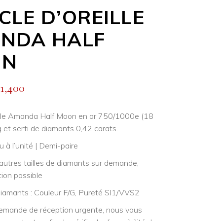
CLE D’OREILLE
NDA HALF
ON
1,400
ille Amanda Half Moon en or 750/1000e (18
 et serti de diamants 0,42 carats.
 à l’unité | Demi-paire
’autres tailles de diamants sur demande,
tion possible
diamants : Couleur F/G, Pureté SI1/VVS2
emande de réception urgente, nous vous