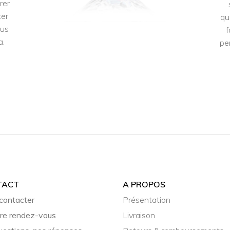
rer
ter
qu
lus
f
a.
pe
TACT
A PROPOS
contacter
Présentation
re rendez-vous
Livraison