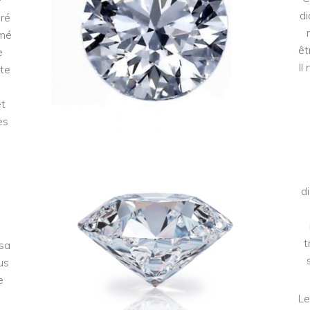
di
éré
mmé
êt
e
Il
tte
et
es
d
t
 sa
us
e
Le