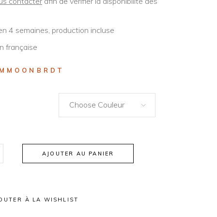
us contacter
afin de vérifier la disponibilité des
en 4 semaines, production incluse
n française
MMOONBRDT
Choose Couleur
AJOUTER AU PANIER
OUTER À LA WISHLIST