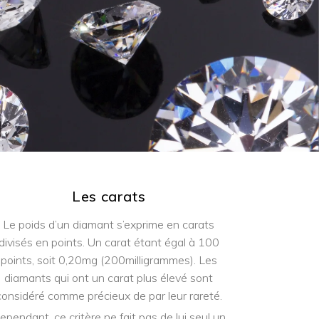
Les carats
Le poids d’un diamant s’exprime en carats
divisés en points. Un carat étant égal à 100
points, soit 0,20mg (200milligrammes). Les
diamants qui ont un carat plus élevé sont
considéré comme précieux de par leur rareté.
ependant, ce critère ne fait pas de lui seul un