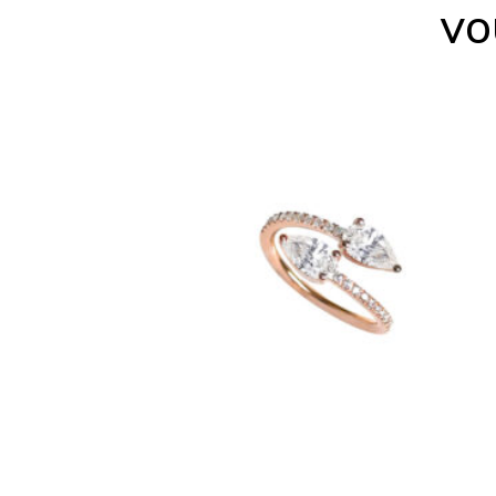
VO
BAGUE IRIS VERSUS PEAR
€
2,050
–
€
7,890