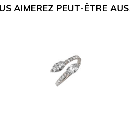
US AIMEREZ PEUT-ÊTRE AUS
BAGUE IRIS VERSUS
MARQUISE
€
2,050
–
€
10,130