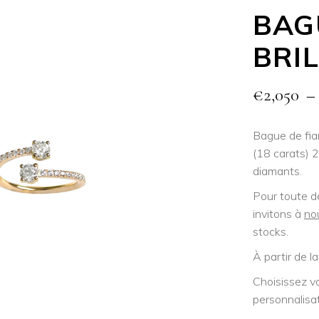
BAG
BRI
€
2,050
Bague de fian
(18 carats) 2
diamants.
Pour toute d
invitons à
no
stocks.
À partir de la
Choisissez v
personnalisa