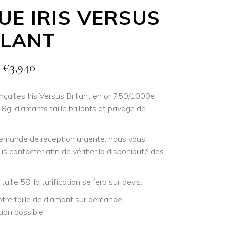
UE IRIS VERSUS
LLANT
–
€
3,940
çailles Iris Versus Brillant en or 750/1000e
.8g, diamants taille brillants et pavage de
emande de réception urgente, nous vous
us contacter
afin de vérifier la disponibilité des
 taille 58, la tarification se fera sur devis.
otre taille de diamant sur demande,
tion possible