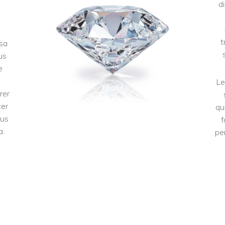
d
t
 sa
us
e
Le
rer
ter
qu
lus
f
a.
pe