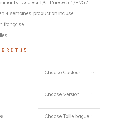
diamants : Couleur F/G, Pureté SI1/VVS2
en 4 semaines, production incluse
n française
lles
RBRDT15
Choose Couleur
Choose Version
ue
Choose Taille bague