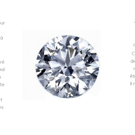
our
 à
.
C
di
éré
mmé
êt
e
Il
tte
et
es