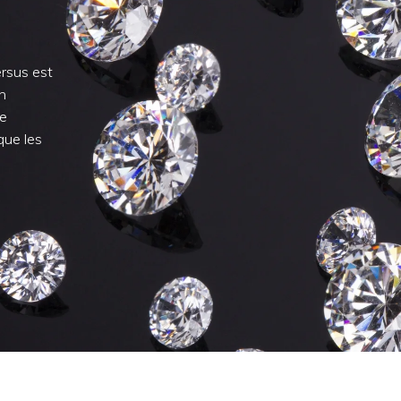
ersus est
n
de
que les