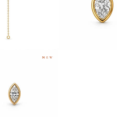
€
990
€
740
NEW
EILLE MARQUISE CLOS PM
€
570