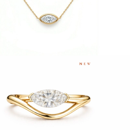
€
1,400
NEW
BAGUE IRIS WAVE MARQUISE
PUCE D’OR
€
1,590
–
€
1,890