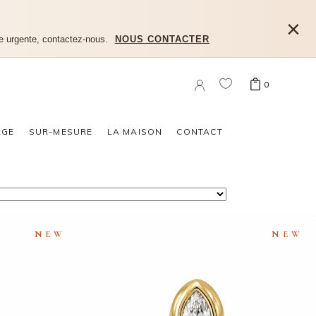
×
e urgente, contactez-nous.
NOUS CONTACTER
0
n produit dans le panier.
AGE
SUR-MESURE
LA MAISON
CONTACT
NEW
NEW
BOUCLE D’OREILLE IRIS HOPE
SE CLOS GM
MARQUISE CLOS