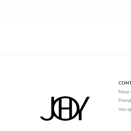
CON
Nous 
Prend
Vos q