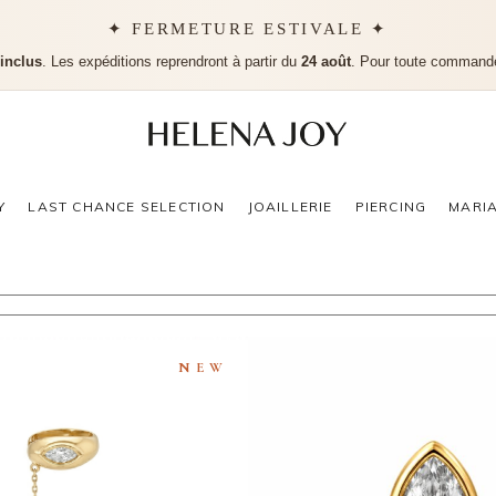
✦ FERMETURE ESTIVALE ✦
 inclus
. Les expéditions reprendront à partir du
24 août
. Pour toute command
Aucu
Y
LAST CHANCE SELECTION
JOAILLERIE
PIERCING
MARI
NEW
CUFF MARQUISE CLOS
PUCE D’OREILLE MARQUI