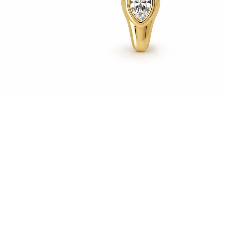
€
990