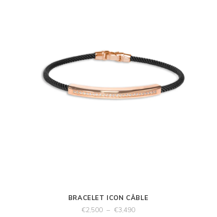
BRACELET ICON CÂBLE
€
2,500
–
€
3,490